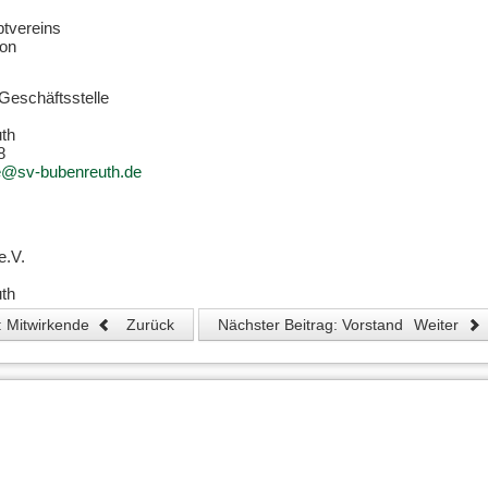
ptvereins
ion
Geschäftsstelle
th
8
le@sv-bubenreuth.de
e.V.
th
g: Mitwirkende
Zurück
Nächster Beitrag: Vorstand
Weiter