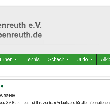
urnen
Tennis
Schach
Judo
Aiki
le
aufstelle
des SV Bubenreuth ist Ihre zentrale Anlaufstelle für alle Informatione