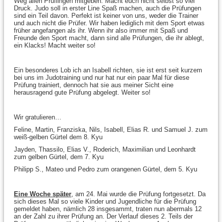
Weg allen Prüflingen mitgeben: Macht euch nicht selbst so viel
Druck. Judo soll in erster Line Spaß machen, auch die Prüfungen
sind ein Teil davon. Perfekt ist keiner von uns, weder die Trainer
und auch nicht die Prüfer. Wir haben lediglich mit dem Sport etwas
früher angefangen als ihr. Wenn ihr also immer mit Spaß und
Freunde den Sport macht, dann sind alle Prüfungen, die ihr ablegt,
ein Klacks! Macht weiter so!
Ein besonderes Lob ich an Isabell richten, sie ist erst seit kurzem
bei uns im Judotraining und nur hat nur ein paar Mal für diese
Prüfung trainiert, dennoch hat sie aus meiner Sicht eine
herausragend gute Prüfung abgelegt. Weiter so!
Wir gratulieren…
Feline, Martin, Franziska, Nils, Isabell, Elias R. und Samuel J. zum
weiß-gelben Gürtel dem 8. Kyu
Jayden, Thassilo, Elias V., Roderich, Maximilian und Leonhardt
zum gelben Gürtel, dem 7. Kyu
Philipp S., Mateo und Pedro zum orangenen Gürtel, dem 5. Kyu
Eine Woche später
, am 24. Mai wurde die Prüfung fortgesetzt. Da
sich dieses Mal so viele Kinder und Jugendliche für die Prüfung
gemeldet haben, nämlich 28 insgesammt, traten nun abermals 12
an der Zahl zu ihrer Prüfung an. Der Verlauf dieses 2. Teils der