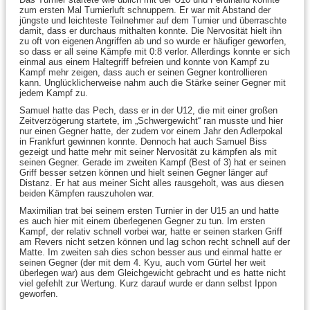
zum ersten Mal Turnierluft schnuppern. Er war mit Abstand der
jüngste und leichteste Teilnehmer auf dem Turnier und überraschte
damit, dass er durchaus mithalten konnte. Die Nervosität hielt ihn
zu oft von eigenen Angriffen ab und so wurde er häufiger geworfen,
so dass er all seine Kämpfe mit 0:8 verlor. Allerdings konnte er sich
einmal aus einem Haltegriff befreien und konnte von Kampf zu
Kampf mehr zeigen, dass auch er seinen Gegner kontrollieren
kann. Unglücklicherweise nahm auch die Stärke seiner Gegner mit
jedem Kampf zu.
Samuel hatte das Pech, dass er in der U12, die mit einer großen
Zeitverzögerung startete, im „Schwergewicht“ ran musste und hier
nur einen Gegner hatte, der zudem vor einem Jahr den Adlerpokal
in Frankfurt gewinnen konnte. Dennoch hat auch Samuel Biss
gezeigt und hatte mehr mit seiner Nervosität zu kämpfen als mit
seinen Gegner. Gerade im zweiten Kampf (Best of 3) hat er seinen
Griff besser setzen können und hielt seinen Gegner länger auf
Distanz. Er hat aus meiner Sicht alles rausgeholt, was aus diesen
beiden Kämpfen rauszuholen war.
Maximilian trat bei seinem ersten Turnier in der U15 an und hatte
es auch hier mit einem überlegenen Gegner zu tun. Im ersten
Kampf, der relativ schnell vorbei war, hatte er seinen starken Griff
am Revers nicht setzen können und lag schon recht schnell auf der
Matte. Im zweiten sah dies schon besser aus und einmal hatte er
seinen Gegner (der mit dem 4. Kyu, auch vom Gürtel her weit
überlegen war) aus dem Gleichgewicht gebracht und es hatte nicht
viel gefehlt zur Wertung. Kurz darauf wurde er dann selbst Ippon
geworfen.