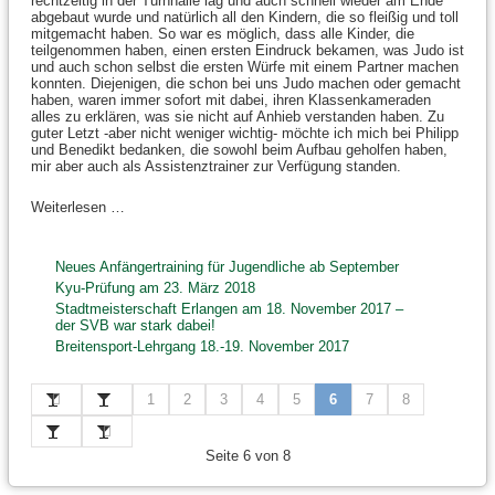
rechtzeitig in der Turnhalle lag und auch schnell wieder am Ende
abgebaut wurde und natürlich all den Kindern, die so fleißig und toll
mitgemacht haben. So war es möglich, dass alle Kinder, die
teilgenommen haben, einen ersten Eindruck bekamen, was Judo ist
und auch schon selbst die ersten Würfe mit einem Partner machen
konnten. Diejenigen, die schon bei uns Judo machen oder gemacht
haben, waren immer sofort mit dabei, ihren Klassenkameraden
alles zu erklären, was sie nicht auf Anhieb verstanden haben. Zu
guter Letzt -aber nicht weniger wichtig- möchte ich mich bei Philipp
und Benedikt bedanken, die sowohl beim Aufbau geholfen haben,
mir aber auch als Assistenztrainer zur Verfügung standen.
Weiterlesen …
Neues Anfängertraining für Jugendliche ab September
Kyu-Prüfung am 23. März 2018
Stadtmeisterschaft Erlangen am 18. November 2017 –
der SVB war stark dabei!
Breitensport-Lehrgang 18.-19. November 2017
1
2
3
4
5
6
7
8
Seite 6 von 8