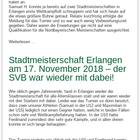
traten an.
Samuel H. konnte ja bereits auf zwei Stadtmeisterschaften in
Erlangen erste Wettkampfluft schnuppern und hat sich heute auf
die etwas größere Bühne getraut. Relativ kurzfristig erfolgte die
Meldung für das Turnier und so war auch wenig Vorbereitungszeit
gegeben. Daher waren die Erwartungen gar nicht auf eine
Qualifikation für die Nordbayerischen Meisterschaften ausgerichtet.
Weiterlesen …
Stadtmeisterschaft Erlangen
am 17. November 2018 – der
SVB war wieder mit dabei!
Wie üblich gegen Jahresende, fand in Erlangen wieder die
Stadtmeisterschaft für alle Altersklassen statt und wir waren wieder
mit drei Startern mit dabei. Leider war das Turnier so dünn besetzt,
dass zwei unserer Athleten (Samuel in der U12 und Maximilian in
der U15) lediglich nur einen Gegner hatten, welche in beiden Fällen
schon sehr viel Wettkampferfahrung hatten. In der U10 hatte
Ferdinand zumindest drei sehr gute Kämpfe, und in allen dreien
konnte er sich lange behaupten.
Das Turnier startete wie üblich mit der U10 und Ferdinand konnte