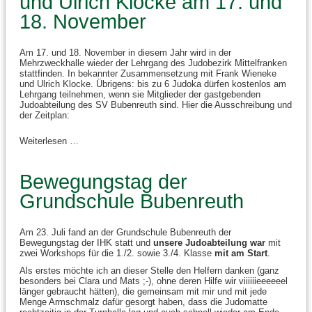
und Ulrich Klocke am 17. und
18. November
Am 17. und 18. November in diesem Jahr wird in der
Mehrzweckhalle wieder der Lehrgang des Judobezirk Mittelfranken
stattfinden. In bekannter Zusammensetzung mit Frank Wieneke
und Ulrich Klocke. Übrigens: bis zu 6 Judoka dürfen kostenlos am
Lehrgang teilnehmen, wenn sie Mitglieder der gastgebenden
Judoabteilung des SV Bubenreuth sind. Hier die Ausschreibung und
der Zeitplan:
Weiterlesen …
Bewegungstag der
Grundschule Bubenreuth
Am 23. Juli fand an der Grundschule Bubenreuth der
Bewegungstag der IHK statt und
unsere Judoabteilung
war
mit
zwei Workshops für die 1./2. sowie 3./4. Klasse
mit am Start
.
Als erstes möchte ich an dieser Stelle den Helfern danken (ganz
besonders bei Clara und Mats ;-), ohne deren Hilfe wir viiiiiieeeeeel
länger gebraucht hätten), die gemeinsam mit mir und mit jede
Menge Armschmalz dafür gesorgt haben, dass die Judomatte